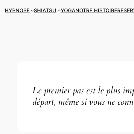
Aller
HYPNOSE
SHIATSU
YOGA
NOTRE HISTOIRE
RESER
au
contenu
Le premier pas est le plus im
départ, même si vous ne conna