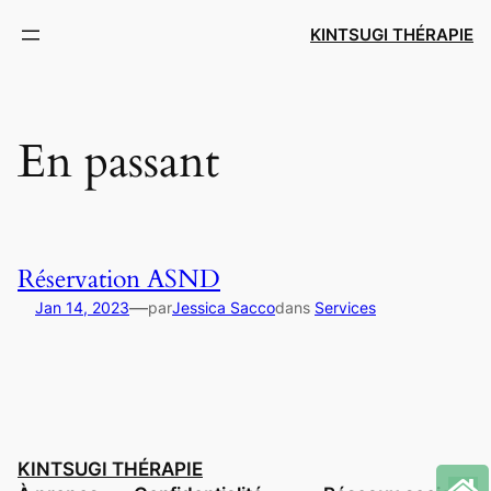
Aller
KINTSUGI THÉRAPIE
au
contenu
En passant
Réservation ASND
—
Jan 14, 2023
par
Jessica Sacco
dans
Services
KINTSUGI THÉRAPIE